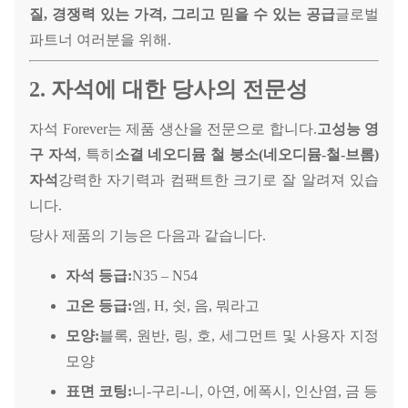
질, 경쟁력 있는 가격, 그리고 믿을 수 있는 공급
글로벌
파트너 여러분을 위해.
2. 자석에 대한 당사의 전문성
자석 Forever는 제품 생산을 전문으로 합니다.
고성능 영
구 자석
, 특히
소결 네오디뮴 철 붕소(네오디뮴-철-브롬)
자석
강력한 자기력과 컴팩트한 크기로 잘 알려져 있습
니다.
당사 제품의 기능은 다음과 같습니다.
자석 등급:
N35 – N54
고온 등급:
엠, H, 쉿, 음, 뭐라고
모양:
블록, 원반, 링, 호, 세그먼트 및 사용자 지정
모양
표면 코팅:
니-구리-니, 아연, 에폭시, 인산염, 금 등